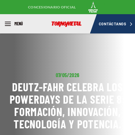
CONCESIONARIO OFICIAL
MENÚ
CONTÁCTANOS
07/05/2026
DEUTZ-FAHR CELEBRA LOS
POWERDAYS DE LA SERIE 8:
FORMACIÓN, INNOVACIÓN,
TECNOLOGÍA Y POTENCIA.